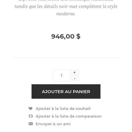
tandis que les détails noir mat complètent le style
moderne.
946,00 $
+
-