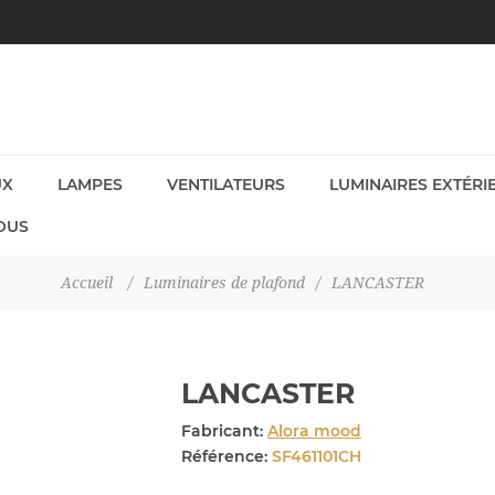
UX
LAMPES
VENTILATEURS
LUMINAIRES EXTÉRI
OUS
Accueil
/
Luminaires de plafond
/
LANCASTER
LANCASTER
Fabricant:
Alora mood
Référence:
SF461101CH