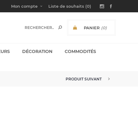
Mon compte
Liste de souhaits
(0)
PANIER
(0)
SOUS-TOTAL:
EURS
DÉCORATION
COMMODITÉS
PRODUIT SUIVANT