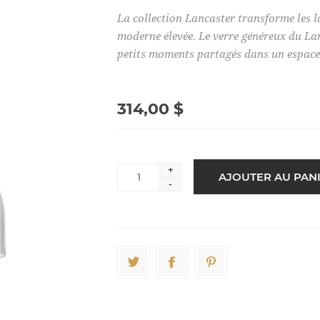
La collection Lancaster transforme les l
moderne élevée. Le verre généreux du Lanc
petits moments partagés dans un espace
314,00 $
+
-