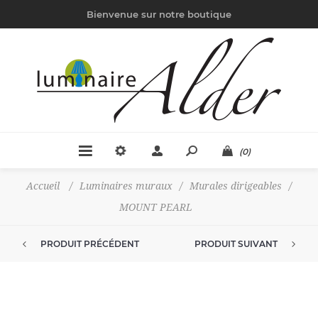
Bienvenue sur notre boutique
(0)
Accueil
/
Luminaires muraux
/
Murales dirigeables
/
MOUNT PEARL
PRODUIT PRÉCÉDENT
PRODUIT SUIVANT