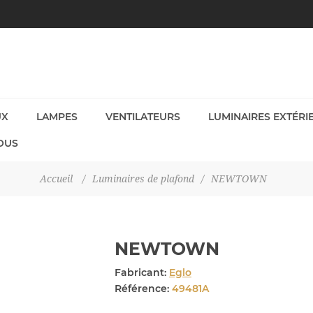
UX
LAMPES
VENTILATEURS
LUMINAIRES EXTÉRI
OUS
Accueil
/
Luminaires de plafond
/
NEWTOWN
NEWTOWN
Fabricant:
Eglo
Référence:
49481A