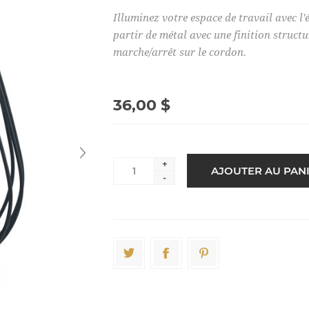
Illuminez votre espace de travail avec l
partir de métal avec une finition struct
marche/arrêt sur le cordon.
36,00 $
+
-