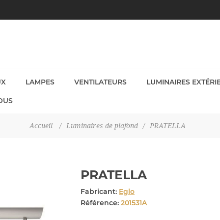
UX
LAMPES
VENTILATEURS
LUMINAIRES EXTÉRI
OUS
Accueil
/
Luminaires de plafond
/
PRATELLA
PRATELLA
Fabricant:
Eglo
Référence:
201531A