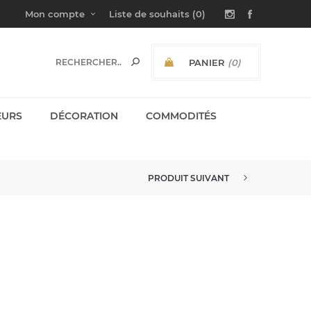
Mon compte
Liste de souhaits
(0)
PANIER
(0)
SOUS-TOTAL:
EURS
DÉCORATION
COMMODITÉS
PRODUIT SUIVANT