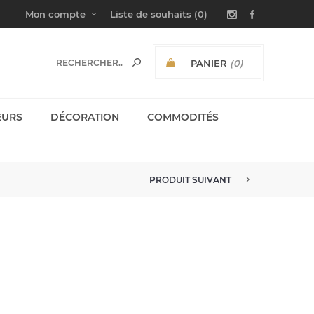
Mon compte
Liste de souhaits
(0)
PANIER
(0)
SOUS-TOTAL:
EURS
DÉCORATION
COMMODITÉS
PRODUIT SUIVANT