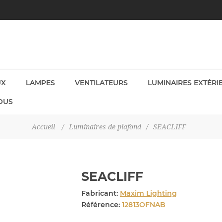
UX
LAMPES
VENTILATEURS
LUMINAIRES EXTÉRI
OUS
Accueil
/
Luminaires de plafond
/
SEACLIFF
SEACLIFF
Fabricant:
Maxim Lighting
Référence:
12813OFNAB