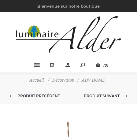
Bienvenue sur notre boutique
(0)
Accueil
/
Décoration
/
ADV HOME
PRODUIT PRÉCÉDENT
PRODUIT SUIVANT