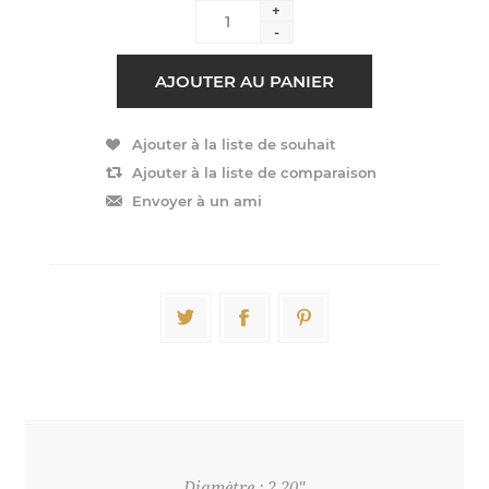
+
-
Diamètre : 2.20"