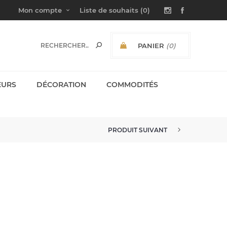
Mon compte
Liste de souhaits
(0)
PANIER
(0)
SOUS-TOTAL:
EURS
DÉCORATION
COMMODITÉS
PRODUIT SUIVANT