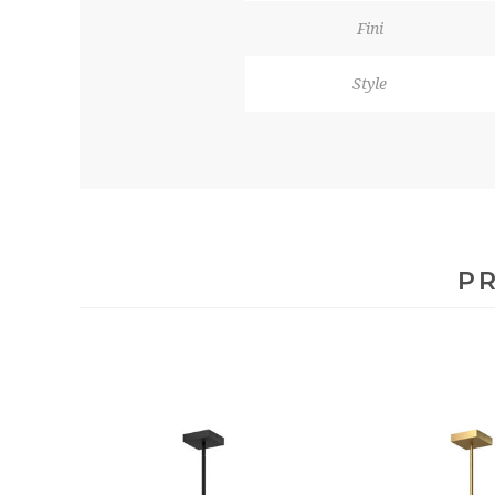
Fini
Style
PR