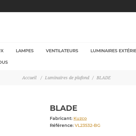
UX
LAMPES
VENTILATEURS
LUMINAIRES EXTÉRI
OUS
Accueil
/
Luminaires de plafond
/
BLADE
BLADE
Fabricant:
Kuzco
Référence:
VL23532-BG