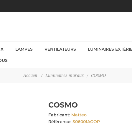
UX
LAMPES
VENTILATEURS
LUMINAIRES EXTÉRI
OUS
Accueil
/
Luminaires muraux
/
COSMO
COSMO
Fabricant:
Matteo
Référence:
S06001AGOP