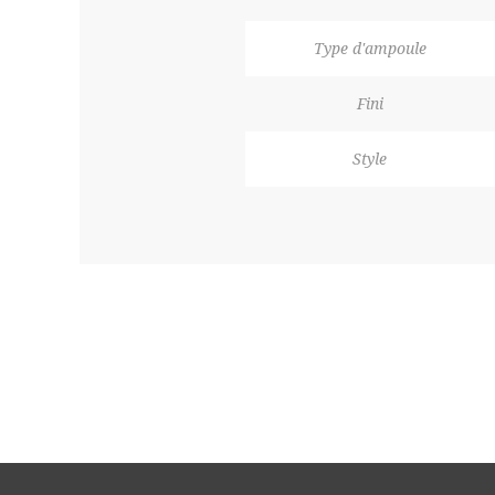
Type d'ampoule
Fini
Style