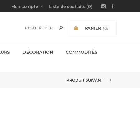
Mon compte
Liste de souhaits
(0)
PANIER
(0)
SOUS-TOTAL:
EURS
DÉCORATION
COMMODITÉS
PRODUIT SUIVANT