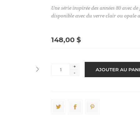
Une série inspirée des années 80 avec d
disponible avec du verre clair ou opale ain
148,00 $
+
-