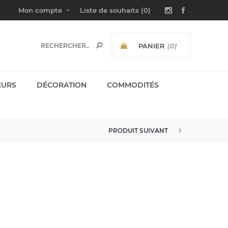
Mon compte
Liste de souhaits
(0)
PANIER
(0)
SOUS-TOTAL:
EURS
DÉCORATION
COMMODITÉS
PRODUIT SUIVANT