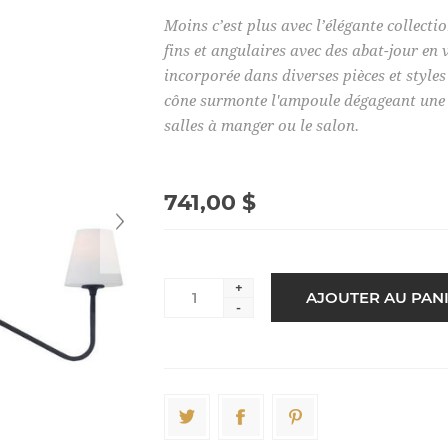
Moins c’est plus avec l’élégante collect
fins et angulaires avec des abat-jour en
incorporée dans diverses pièces et styles
cône surmonte l'ampoule dégageant une d
salles à manger ou le salon.
741,00 $
+
-