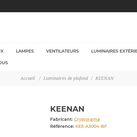
UX
LAMPES
VENTILATEURS
LUMINAIRES EXTÉRI
OUS
Accueil
/
Luminaires de plafond
/
KEENAN
KEENAN
Fabricant:
Crystorama
Référence:
KEE-A3004-BF