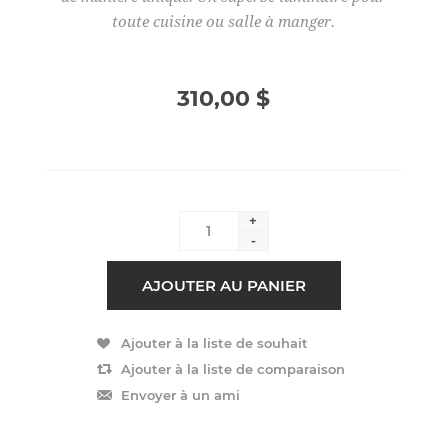
toute cuisine ou salle à manger.
310,00 $
+
-