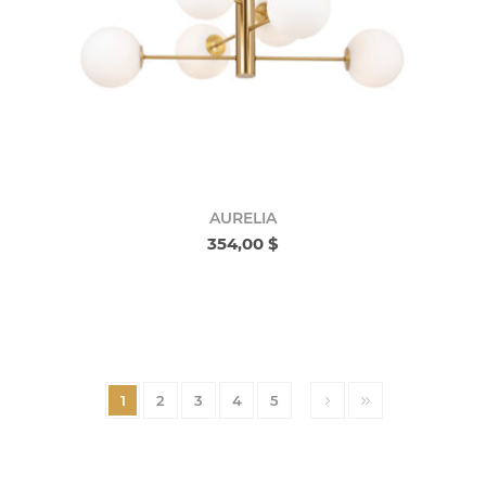
AURELIA
354,00 $
1
2
3
4
5