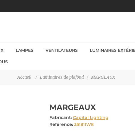
UX
LAMPES
VENTILATEURS
LUMINAIRES EXTÉRI
OUS
Accueil
/
Luminaires de plafond
/
MARGEAUX
MARGEAUX
Fabricant:
Capital Lighting
Référence:
351811WE