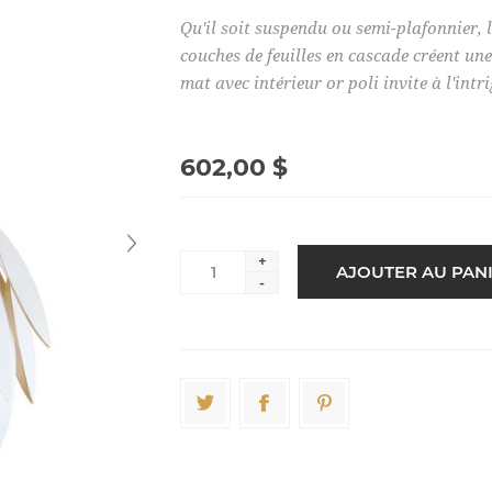
Qu'il soit suspendu ou semi-plafonnier,
couches de feuilles en cascade créent un
mat avec intérieur or poli invite à l'intr
602,00 $
+
-