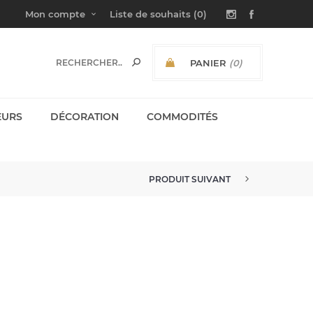
Mon compte
Liste de souhaits
(0)
PANIER
(0)
SOUS-TOTAL:
EURS
DÉCORATION
COMMODITÉS
PRODUIT SUIVANT