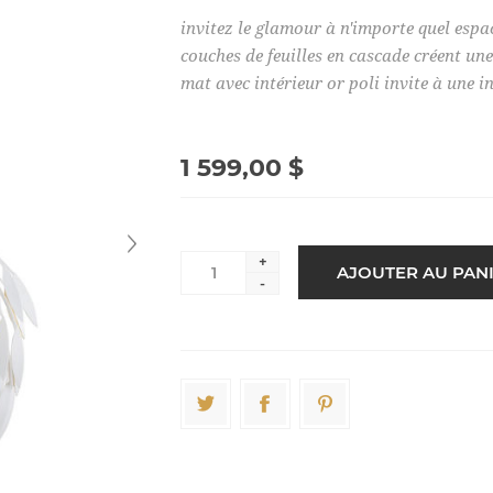
invitez le glamour à n'importe quel espa
couches de feuilles en cascade créent un
mat avec intérieur or poli invite à une in
1 599,00 $
+
-