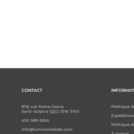
CONTACT
INFORMAT
878, rue Notre-Dame
Politique d
Saint-Sulpice (QC) J5W 3W5
Expéditions
450 589-3824
Politique d
info@luminairealder.com
À propos