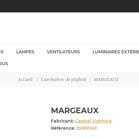
UX
LAMPES
VENTILATEURS
LUMINAIRES EXTÉRI
OUS
Accueil
/
Luminaires de plafond
/
MARGEAUX
MARGEAUX
Fabricant:
Capital Lighting
Référence:
351851WE