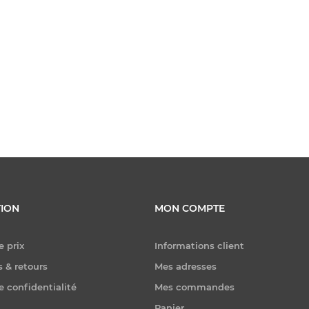
ION
MON COMPTE
e prix
Informations client
 & retours
Mes adresses
e confidentialité
Mes commandes
Panier