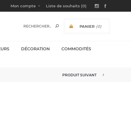
Mon compte
Liste de souhaits
(0)
PANIER
(0)
SOUS-TOTAL:
EURS
DÉCORATION
COMMODITÉS
PRODUIT SUIVANT