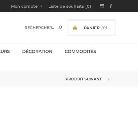
Mon compte
Liste de souhaits
(0)
PANIER
(0)
SOUS-TOTAL:
EURS
DÉCORATION
COMMODITÉS
PRODUIT SUIVANT