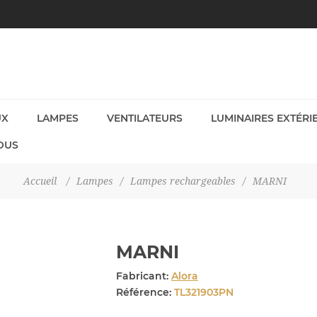
UX
LAMPES
VENTILATEURS
LUMINAIRES EXTÉRI
OUS
Accueil
/
Lampes
/
Lampes rechargeables
/
MARNI
MARNI
Fabricant:
Alora
Référence:
TL321903PN