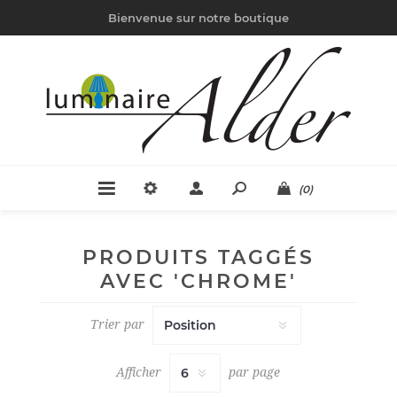
Bienvenue sur notre boutique
(0)
PRODUITS TAGGÉS
AVEC 'CHROME'
Trier par
Afficher
par page