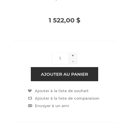
1 522,00 $
+
-