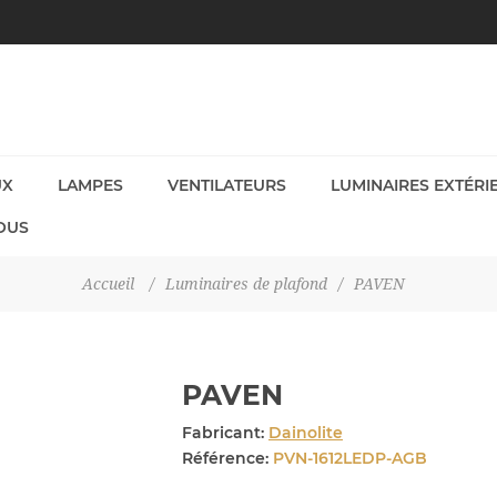
UX
LAMPES
VENTILATEURS
LUMINAIRES EXTÉRI
OUS
Accueil
/
Luminaires de plafond
/
PAVEN
PAVEN
Fabricant:
Dainolite
Référence:
PVN-1612LEDP-AGB