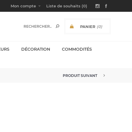
Mon compte
Liste de souhaits
(0)
PANIER
(0)
SOUS-TOTAL:
EURS
DÉCORATION
COMMODITÉS
PRODUIT SUIVANT