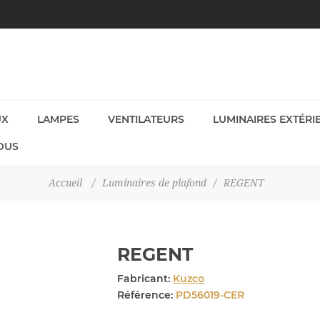
UX
LAMPES
VENTILATEURS
LUMINAIRES EXTÉRI
OUS
Accueil
/
Luminaires de plafond
/
REGENT
REGENT
Fabricant:
Kuzco
Référence:
PD56019-CER