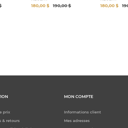
$
180,00 $
190,00 $
180,00 $
19
ION
MON COMPTE
e prix
Informations client
 & retours
Mes adresses