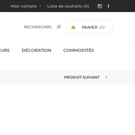
Mon compte
Liste de souhaits
(0)
PANIER
(0)
SOUS-TOTAL:
EURS
DÉCORATION
COMMODITÉS
PRODUIT SUIVANT