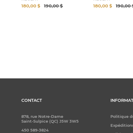
180,00 $
190,00 $
180,00 $
190,00 
CONTACT
INFORMAT
878, rue Notre-Dame
Politique d
Saint-Sulpice (QC) J5W 3W5
Expéditions
450 589-3824