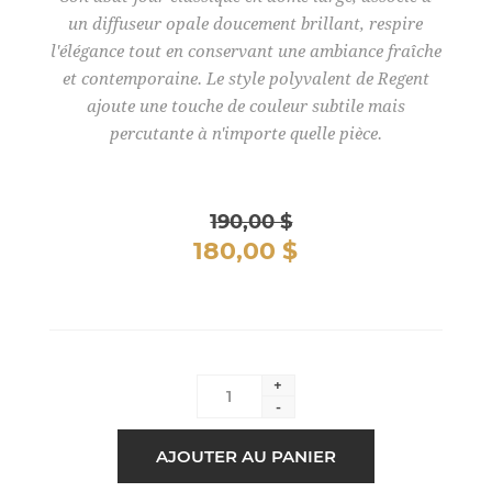
un diffuseur opale doucement brillant, respire
l'élégance tout en conservant une ambiance fraîche
et contemporaine. Le style polyvalent de Regent
ajoute une touche de couleur subtile mais
percutante à n'importe quelle pièce.
190,00 $
180,00 $
+
-