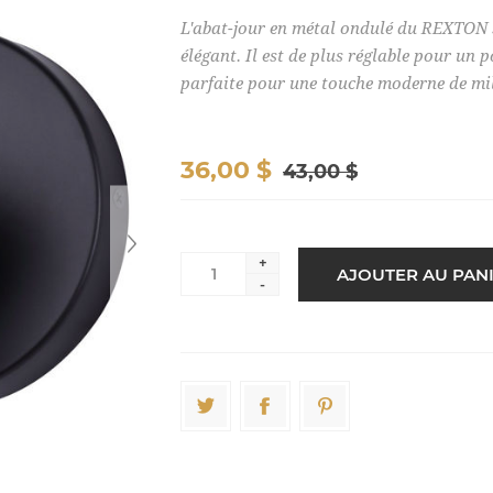
L'abat-jour en métal ondulé du REXTON s
élégant. Il est de plus réglable pour un 
parfaite pour une touche moderne de mili
36,00 $
43,00 $
+
-