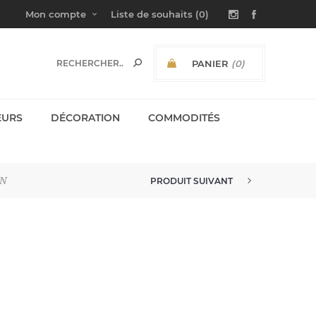
Mon compte
Liste de souhaits
(0)
PANIER
(0)
SOUS-TOTAL:
EURS
DÉCORATION
COMMODITÉS
ON
PRODUIT SUIVANT