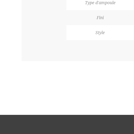
Type d'ampoule
Fini
Style