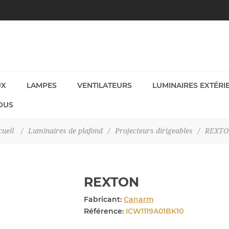
UX
LAMPES
VENTILATEURS
LUMINAIRES EXTÉRI
OUS
cueil
/
Luminaires de plafond
/
Projecteurs dirigeables
/
REXT
REXTON
Fabricant:
Canarm
Référence:
ICW1119A01BK10