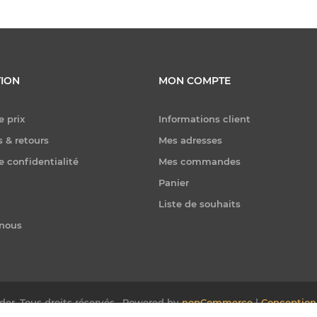
ION
MON COMPTE
e prix
Informations client
 & retours
Mes adresses
e confidentialité
Mes commandes
Panier
Liste de souhaits
-nous
er. Tous droits réservés.
Powered by
nopCommerce
|
Conception