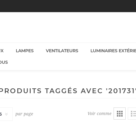
UX
LAMPES
VENTILATEURS
LUMINAIRES EXTÉRI
OUS
PRODUITS TAGGÉS AVEC '201731
Voir comme
par page