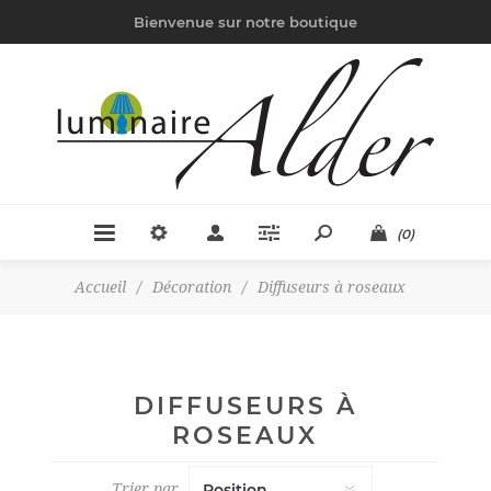
Bienvenue sur notre boutique
(0)
Accueil
/
Décoration
/
Diffuseurs à roseaux
DIFFUSEURS À
ROSEAUX
Trier par