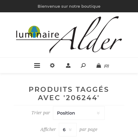
Bienvenue sur notre boutique
(0)
PRODUITS TAGGÉS
AVEC '206244'
Trier par
Afficher
par page