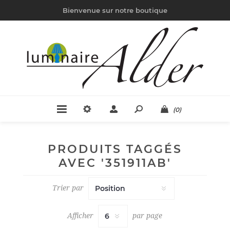
Bienvenue sur notre boutique
(0)
PRODUITS TAGGÉS
AVEC '351911AB'
Trier par
Afficher
par page