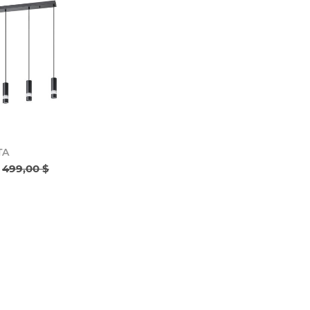
TA
499,00 $