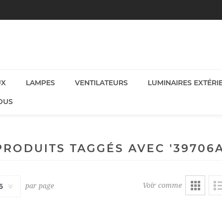
UX
LAMPES
VENTILATEURS
LUMINAIRES EXTÉRI
OUS
PRODUITS TAGGÉS AVEC '39706A
Voir comme
par page