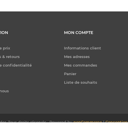
ION
MON COMPTE
e prix
Informations client
 & retours
Mes adresses
e confidentialité
Mes commandes
Panier
Liste de souhaits
-nous
er. Tous droits réservés.
Powered by
nopCommerce
|
Conception