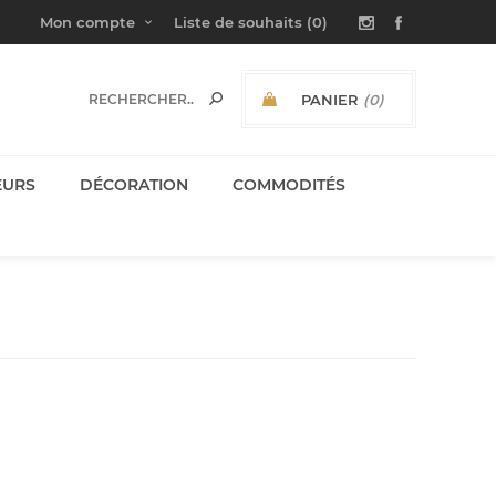
Mon compte
Liste de souhaits
(0)
PANIER
(0)
SOUS-TOTAL:
EURS
DÉCORATION
COMMODITÉS
'