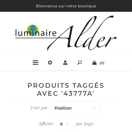
Bienvenue sur notre boutique
(0)
PRODUITS TAGGÉS
AVEC '43777A'
Trier par
Afficher
par page