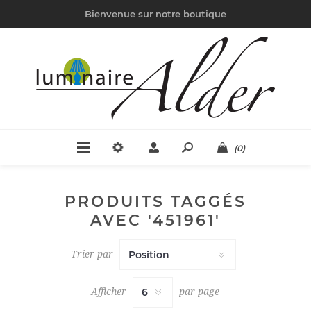
Bienvenue sur notre boutique
(0)
PRODUITS TAGGÉS
AVEC '451961'
Trier par
Afficher
par page