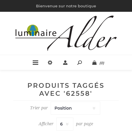
Bienvenue sur notre boutique
(0)
PRODUITS TAGGÉS
AVEC '62558'
Trier par
Afficher
par page