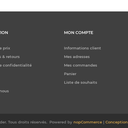
ION
MON COMPTE
e prix
Informations client
 & retours
Mes adresses
e confidentialité
Mes commandes
Panier
Liste de souhaits
-nous
er. Tous droits réservés.
Powered by
nopCommerce
|
Conception