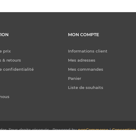
ION
MON COMPTE
e prix
Informations client
 & retours
Mes adresses
e confidentialité
Mes commandes
Panier
Liste de souhaits
-nous
er. Tous droits réservés.
Powered by
nopCommerce
|
Conception