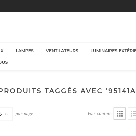
UX
LAMPES
VENTILATEURS
LUMINAIRES EXTÉRI
OUS
PRODUITS TAGGÉS AVEC '95141A
Voir comme
par page