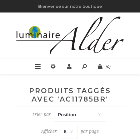
Bienvenue sur notre boutique
(0)
PRODUITS TAGGÉS
AVEC 'AC11785BR'
Trier par
Afficher
par page