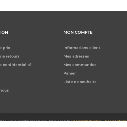
ION
MON COMPTE
e prix
Informations client
 & retours
Mes adresses
e confidentialité
Mes commandes
Panier
Liste de souhaits
-nous
er. Tous droits réservés.
Powered by
nopCommerce
|
Conception