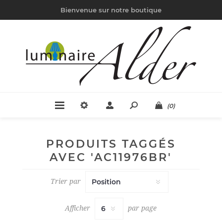
Bienvenue sur notre boutique
(0)
PRODUITS TAGGÉS
AVEC 'AC11976BR'
Trier par
Afficher
par page