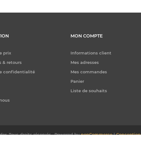
ION
MON COMPTE
e prix
Informations client
 & retours
Mes adresses
e confidentialité
Mes commandes
Panier
Liste de souhaits
-nous
er. Tous droits réservés.
Powered by
nopCommerce
|
Conception