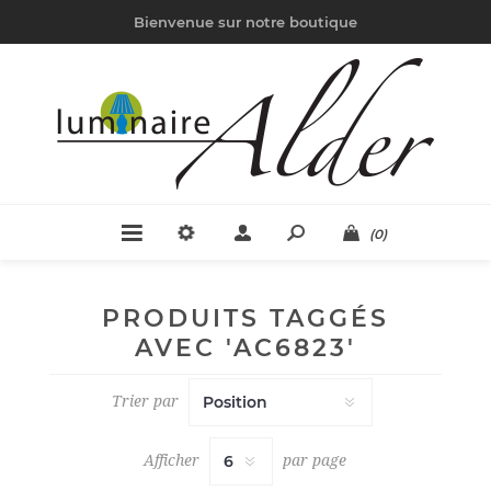
Bienvenue sur notre boutique
(0)
PRODUITS TAGGÉS
AVEC 'AC6823'
Trier par
Afficher
par page