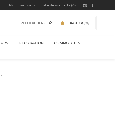
Mon compte
Liste de souhaits
(0)
PANIER
(0)
SOUS-TOTAL:
EURS
DÉCORATION
COMMODITÉS
'