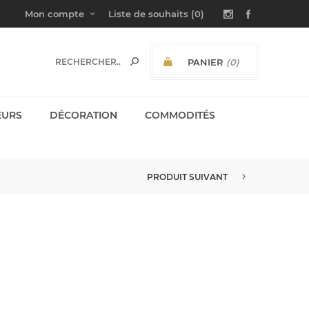
Mon compte
Liste de souhaits
(0)
PANIER
(0)
SOUS-TOTAL:
EURS
DÉCORATION
COMMODITÉS
PRODUIT SUIVANT