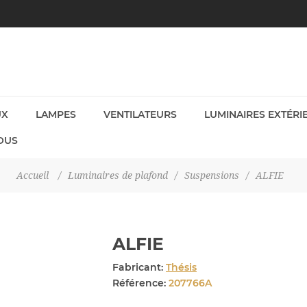
UX
LAMPES
VENTILATEURS
LUMINAIRES EXTÉRI
OUS
Accueil
/
Luminaires de plafond
/
Suspensions
/
ALFIE
ALFIE
Fabricant:
Thésis
Référence:
207766A