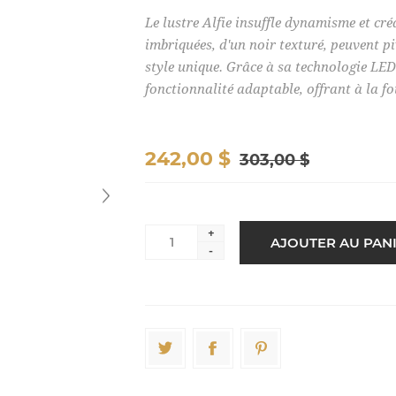
Le lustre Alfie insuffle dynamisme et cr
imbriquées, d'un noir texturé, peuvent p
style unique. Grâce à sa technologie LED 
fonctionnalité adaptable, offrant à la fo
242,00 $
303,00 $
+
-