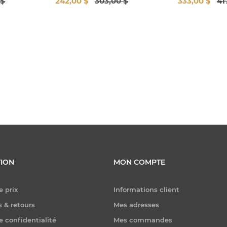
 $
242,00 $
303,00 $
333,00 $
41
ION
MON COMPTE
e prix
Informations client
 & retours
Mes adresses
e confidentialité
Mes commandes