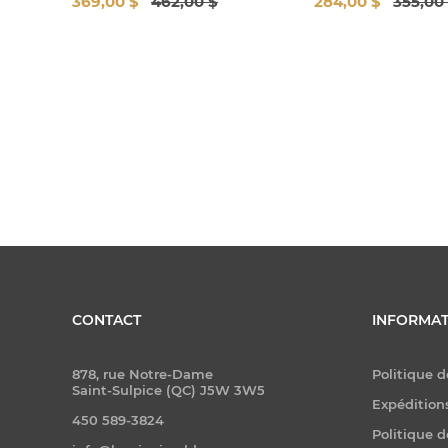
369,00 $
462,00 $
284,00 $
355,00
CONTACT
INFORMAT
878, rue Notre-Dame
Politique d
Saint-Sulpice (QC) J5W 3W5
Expéditions
450 589-3824
Politique d