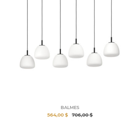
BALMES
564,00 $
706,00 $