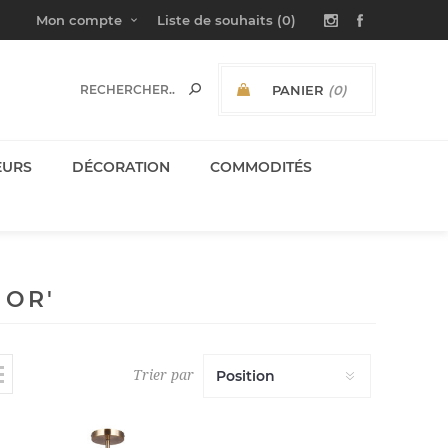
Mon compte
Liste de souhaits
(0)
PANIER
(0)
SOUS-TOTAL:
EURS
DÉCORATION
COMMODITÉS
 OR'
Trier par