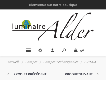
Bienvenue sur notre boutique
(0)
Accueil
/
Lampes
/
Lampes rechargeables
/
BRILLA
PRODUIT PRÉCÉDENT
PRODUIT SUIVANT