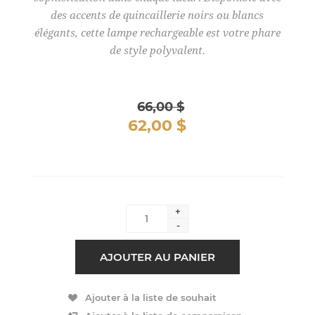
des accents de quincaillerie noirs ou blancs
élégants, cette lampe rechargeable est votre phare
de style polyvalent.
66,00 $
62,00 $
+
-