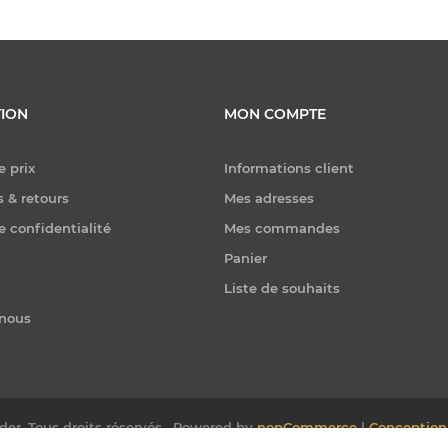
ION
MON COMPTE
e prix
Informations client
 & retours
Mes adresses
e confidentialité
Mes commandes
Panier
Liste de souhaits
-nous
er. Tous droits réservés.
Powered by
nopCommerce
|
Conception