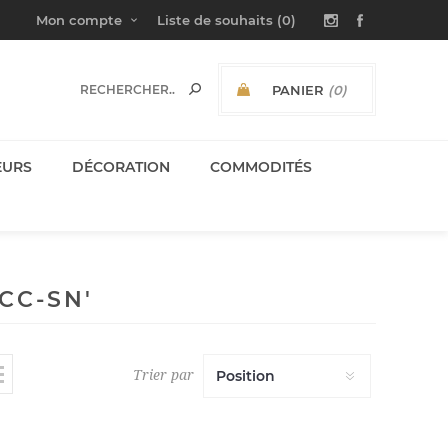
Mon compte
Liste de souhaits
(0)
PANIER
(0)
SOUS-TOTAL:
EURS
DÉCORATION
COMMODITÉS
CC-SN'
Trier par