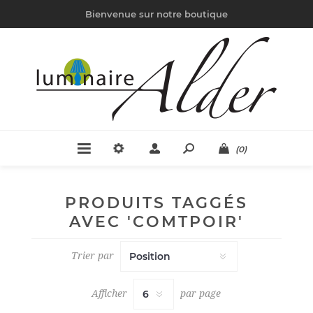
Bienvenue sur notre boutique
(0)
PRODUITS TAGGÉS
AVEC 'COMTPOIR'
Trier par
Afficher
par page