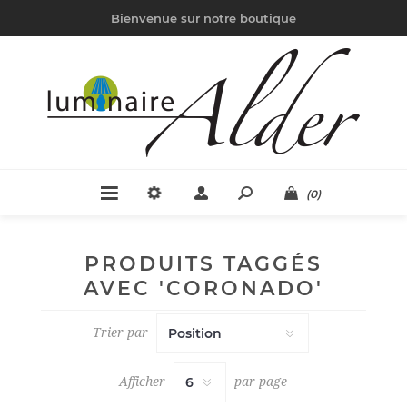
Bienvenue sur notre boutique
(0)
PRODUITS TAGGÉS
AVEC 'CORONADO'
Trier par
Afficher
par page