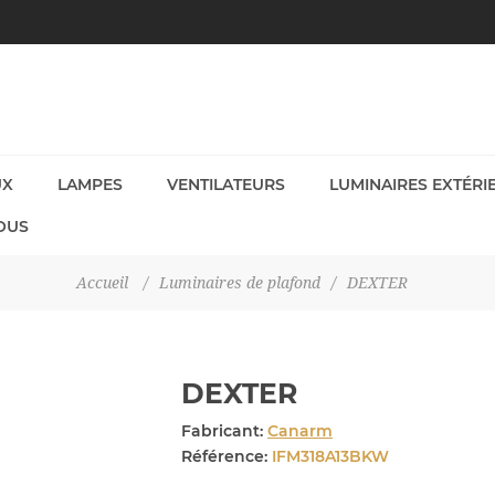
UX
LAMPES
VENTILATEURS
LUMINAIRES EXTÉRI
OUS
Accueil
/
Luminaires de plafond
/
DEXTER
DEXTER
Fabricant:
Canarm
Référence:
IFM318A13BKW