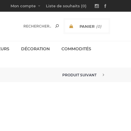
Mon compte
Liste de souhaits
(0)
PANIER
(0)
SOUS-TOTAL:
EURS
DÉCORATION
COMMODITÉS
PRODUIT SUIVANT