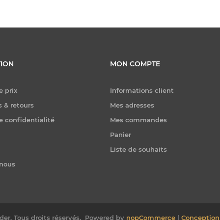
ION
MON COMPTE
e prix
Informations client
 & retours
Mes adresses
e confidentialité
Mes commandes
Panier
Liste de souhaits
-nous
er. Tous droits réservés.
Powered by
nopCommerce
|
Conception