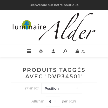
Bienvenue sur notre boutique
(0)
PRODUITS TAGGÉS
AVEC 'DVP34501'
Trier par
Afficher
par page