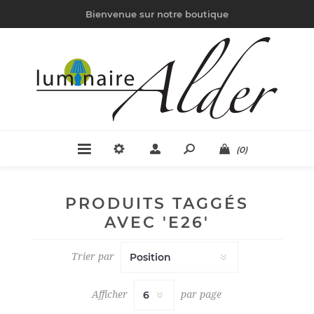
Bienvenue sur notre boutique
(0)
PRODUITS TAGGÉS
AVEC 'E26'
Trier par
Afficher
par page