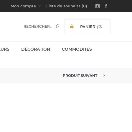
Mon compte
Liste de souhaits
(0)
PANIER
(0)
SOUS-TOTAL:
EURS
DÉCORATION
COMMODITÉS
PRODUIT SUIVANT