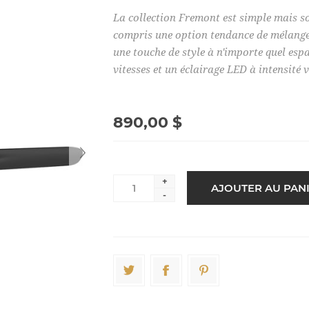
La collection Fremont est simple mais so
compris une option tendance de mélange 
une touche de style à n'importe quel esp
vitesses et un éclairage LED à intensité v
890,00 $
+
-