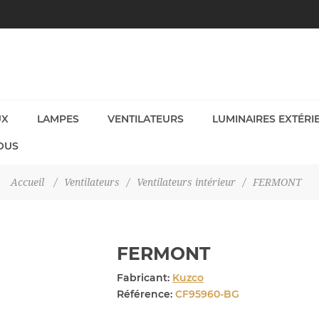
UX
LAMPES
VENTILATEURS
LUMINAIRES EXTÉRI
OUS
Accueil
/
Ventilateurs
/
Ventilateurs intérieur
/
FERMONT
FERMONT
Fabricant:
Kuzco
Référence:
CF95960-BG